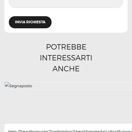
POTREBBE
INTERESSARTI
ANCHE
http://3ewzhvgicom7jophqtdoo3heq6baniexdxl4pbwl5yjwxyt