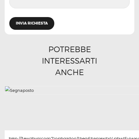
POTREBBE
INTERESSARTI
ANCHE
http://3ewzhvgicom7jophqtdoo3heq6baniexdxl4pbwl5yjwxyt