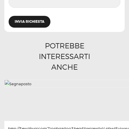
POTREBBE
INTERESSARTI
ANCHE
http://3ewzhvgicom7jophqtdoo3heq6baniexdxl4pbwl5yjwxyt