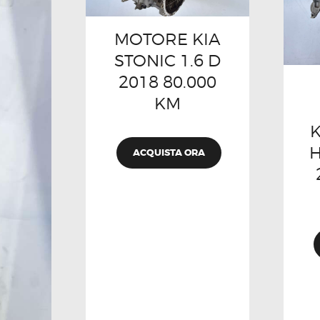
MOTORE KIA
STONIC 1.6 D
2018 80.000
KM
K
H
ACQUISTA ORA