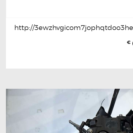
http://3ewzhvgicom7jophqtdoo3he
€