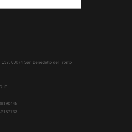
a, 137, 63074 San Benedetto del Tronto
.IT
588190445
AP157733