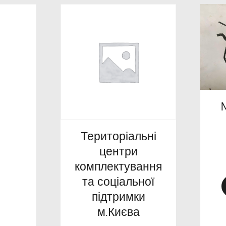
Територіальні
центри
комплектування
та соціальної
підтримки
м.Києва