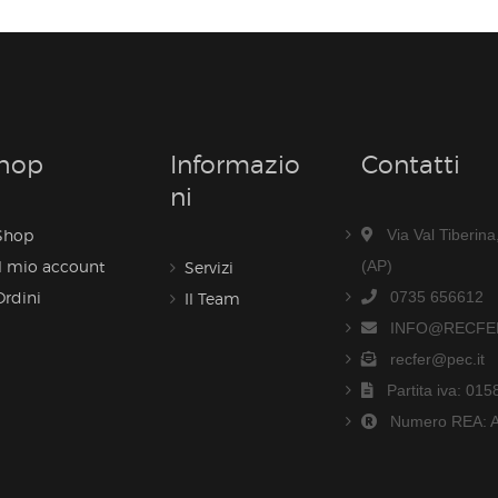
hop
Informazio
Contatti
Ni
Shop
Via Val Tiberin
Il mio account
(AP)
Servizi
Ordini
0735 656612
Il Team
INFO@RECFER
recfer@pec.it
Partita iva: 01
Numero REA: 