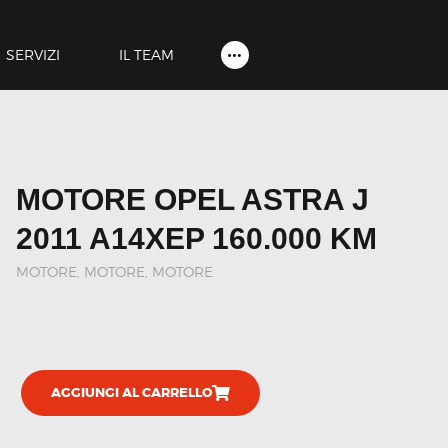
HOME
SHOP
SERVIZI
IL TEAM
SERVIZI
IL TEAM
CONTATTI
MOTORE OPEL ASTRA J
ACCOUNT
2011 A14XEP 160.000 KM
MOTORE
,
MOTORE, MOTORE
AGGIUNGI AL CARRELLO