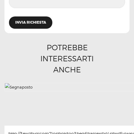
POTREBBE
INTERESSARTI
ANCHE
http://3ewzhvgicom7jophqtdoo3heq6baniexdxl4pbwl5yjwxyt