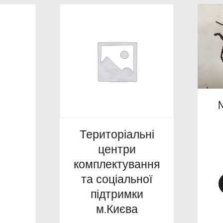
Територіальні
центри
комплектування
та соціальної
підтримки
м.Києва