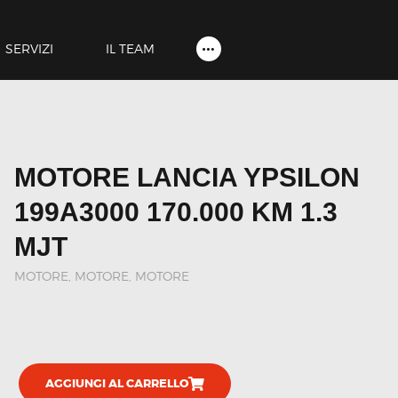
HOME
SHOP
SERVIZI
IL TEAM
SERVIZI
IL TEAM
CONTATTI
MOTORE LANCIA YPSILON
ACCOUNT
199A3000 170.000 KM 1.3
MJT
MOTORE
,
MOTORE, MOTORE
AGGIUNGI AL CARRELLO