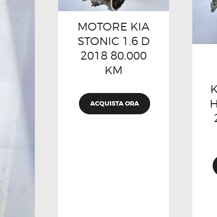
MOTORE KIA
STONIC 1.6 D
2018 80.000
KM
K
H
ACQUISTA ORA