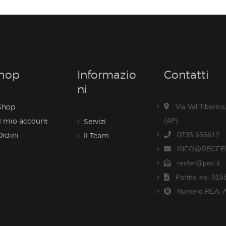
hop
Informazio
Contatti
Ni
Shop
Via Val Tiberin
Il mio account
(AP)
Servizi
Ordini
0735 656612
Il Team
INFO@RECFER
recfer@pec.it
Partita iva: 01
Numero REA: 