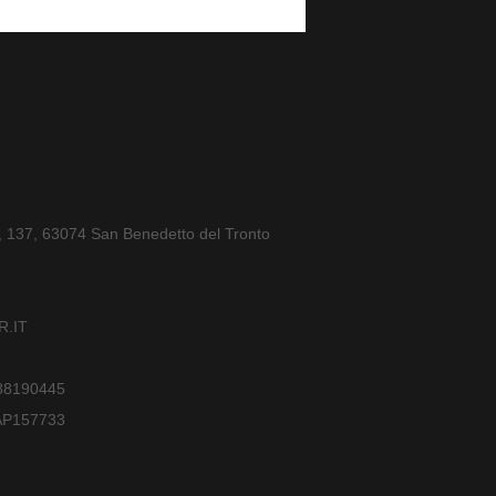
a, 137, 63074 San Benedetto del Tronto
.IT
588190445
AP157733