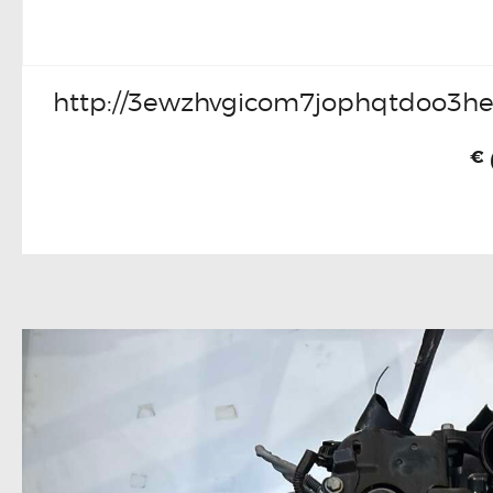
http://3ewzhvgicom7jophqtdoo3he
€