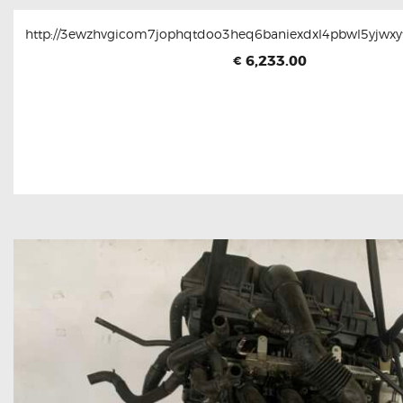
http://3ewzhvgicom7jophqtdoo3heq6baniexdxl4pbwl5yjwxyt
6,233.00
€