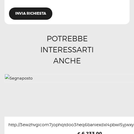
POTREBBE
INTERESSARTI
ANCHE
http://3ewzhvgicom7jophqtdoo3heq6baniexdxl4pbwl5yjwxyt
6,233.00
€