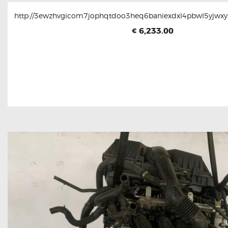
http://3ewzhvgicom7jophqtdoo3heq6baniexdxl4pbwl5yjwxyt
6,233.00
€