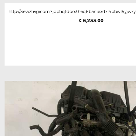
http://3ewzhvgicom7jophqtdoo3heq6baniexdxl4pbwl5yjwxyt
6,233.00
€