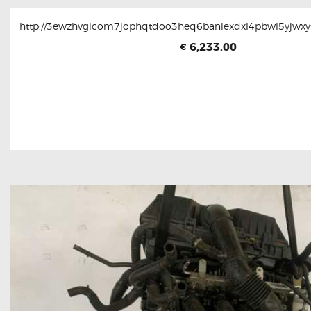
http://3ewzhvgicom7jophqtdoo3heq6baniexdxl4pbwl5yjwxyt
6,233.00
€