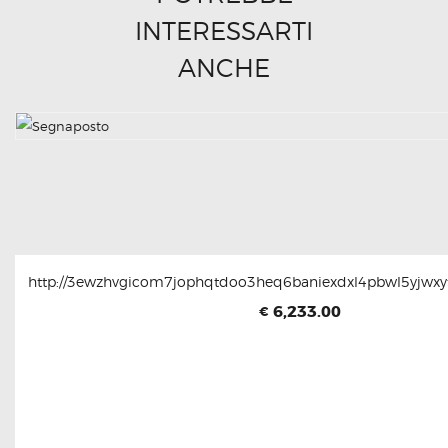
INTERESSARTI
ANCHE
http://3ewzhvgicom7jophqtdoo3heq6baniexdxl4pbwl5yjwxyt
6,233.00
€