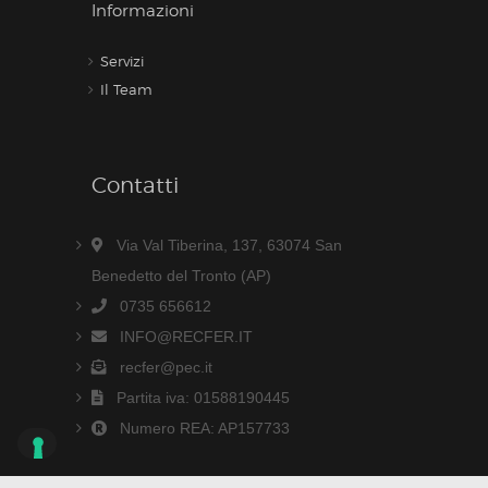
Informazioni
Servizi
Il Team
Contatti
Via Val Tiberina, 137, 63074 San
Benedetto del Tronto (AP)
0735 656612
INFO@RECFER.IT
recfer@pec.it
Partita iva: 01588190445
Numero REA: AP157733