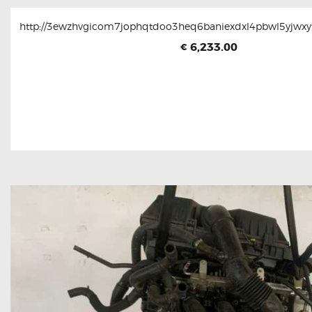
http://3ewzhvgicom7jophqtdoo3heq6baniexdxl4pbwl5yjwxyt
6,233.00
€