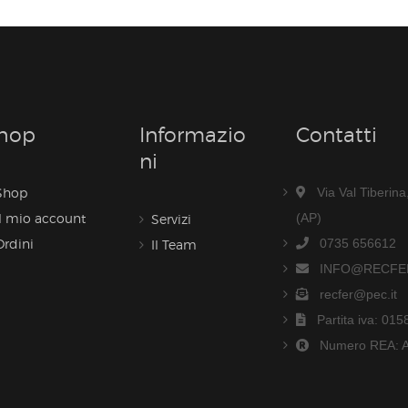
hop
Informazio
Contatti
Ni
Shop
Via Val Tiberin
Il mio account
(AP)
Servizi
Ordini
0735 656612
Il Team
INFO@RECFER
recfer@pec.it
Partita iva: 01
Numero REA: 