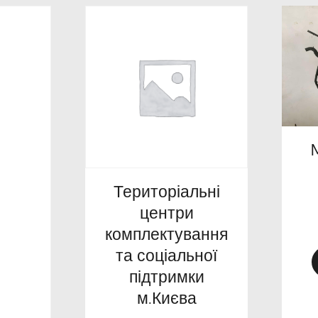
Територіальні
центри
комплектування
та соціальної
підтримки
м.Києва