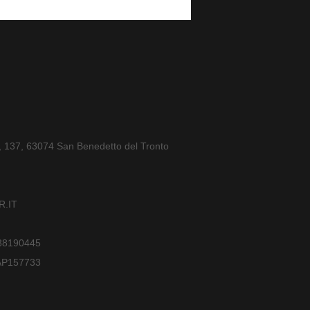
a, 137, 63074 San Benedetto del Tronto
.IT
588190445
AP157733