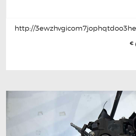
http://3ewzhvgicom7jophqtdoo3he
€