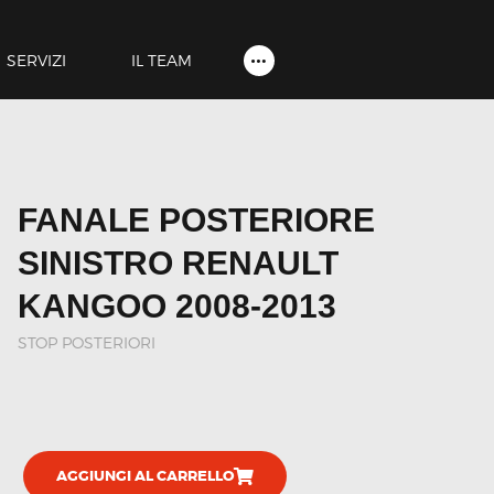
HOME
SHOP
SERVIZI
IL TEAM
SERVIZI
IL TEAM
CONTATTI
FANALE POSTERIORE
ACCOUNT
SINISTRO RENAULT
KANGOO 2008-2013
STOP POSTERIORI
AGGIUNGI AL CARRELLO