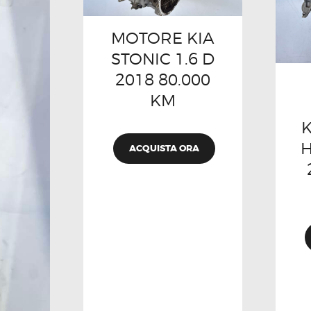
MOTORE KIA
STONIC 1.6 D
2018 80.000
KM
K
H
ACQUISTA ORA