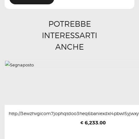
POTREBBE
INTERESSARTI
ANCHE
http://3ewzhvgicom7jophqtdoo3heq6baniexdxl4pbwl5yjwxyt
6,233.00
€