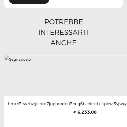
POTREBBE
INTERESSARTI
ANCHE
http://3ewzhvgicom7jophqtdoo3heq6baniexdxl4pbwl5yjwxyt
6,233.00
€