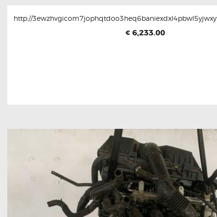
http://3ewzhvgicom7jophqtdoo3heq6baniexdxl4pbwl5yjwxyt
6,233.00
€