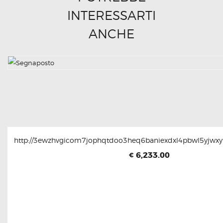
INTERESSARTI
ANCHE
http://3ewzhvgicom7jophqtdoo3heq6baniexdxl4pbwl5yjwxyt
6,233.00
€