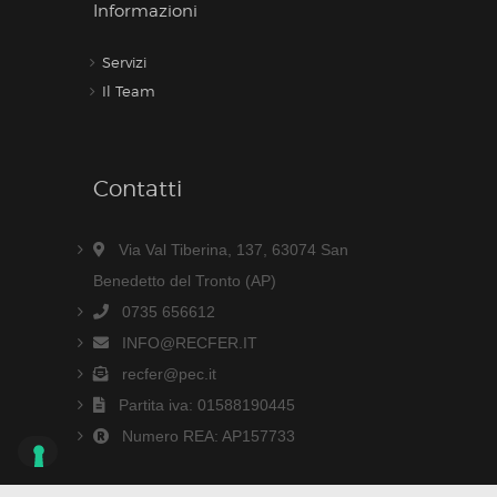
Informazioni
Servizi
Il Team
Contatti
Via Val Tiberina, 137, 63074 San
Benedetto del Tronto (AP)
0735 656612
INFO@RECFER.IT
recfer@pec.it
Partita iva: 01588190445
Numero REA: AP157733