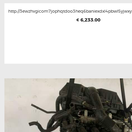
http://3ewzhvgicom7jophqtdoo3heq6baniexdxl4pbwl5yjwxyt
6,233.00
€