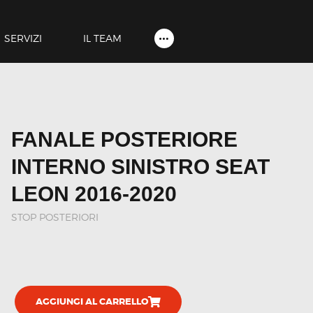
HOME
SHOP
SERVIZI
IL TEAM
SERVIZI
IL TEAM
CONTATTI
FANALE POSTERIORE
ACCOUNT
INTERNO SINISTRO SEAT
LEON 2016-2020
STOP POSTERIORI
AGGIUNGI AL CARRELLO