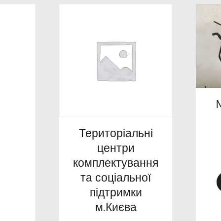
Територіальні
центри
комплектування
та соціальної
підтримки
м.Києва