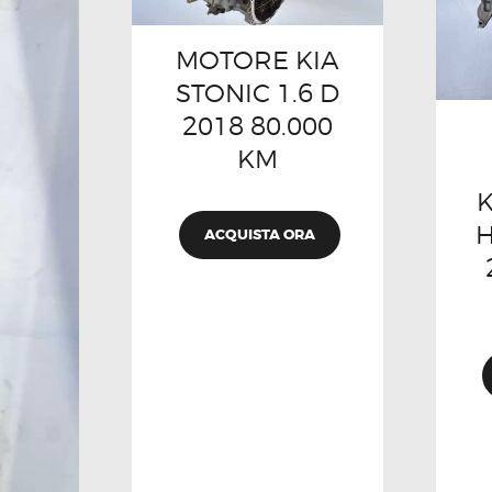
MOTORE KIA
STONIC 1.6 D
2018 80.000
KM
K
H
ACQUISTA ORA