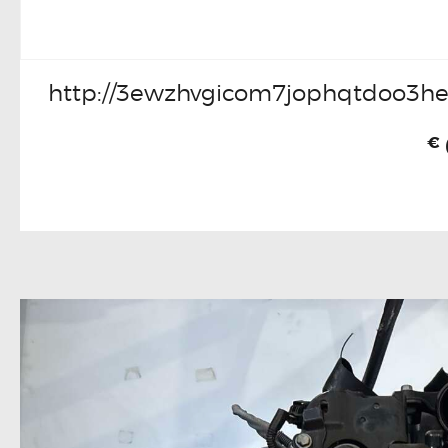
http://3ewzhvgicom7jophqtdoo3he
€