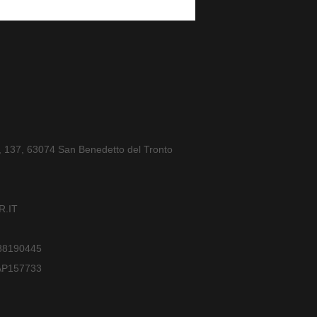
a, 137, 63074 San Benedetto del Tronto
.IT
588190445
AP157733