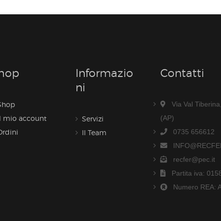
hop
Informazio
Contatti
Ni
Shop
Via Val Tiberin
Il mio account
(AP)
Servizi
Ordini
0735 656612
Il Team
INFO@RECFER
recfer@pec.it
Partita iva: 01
Numero REA: 