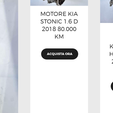
MOTORE KIA
STONIC 1.6 D
2018 80.000
KM
K
H
ACQUISTA ORA