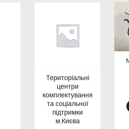
Територіальні
центри
комплектування
та соціальної
підтримки
м.Києва