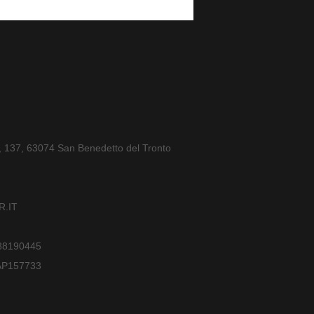
a, 137, 63074 San Benedetto del Tronto
.IT
588190445
AP157733