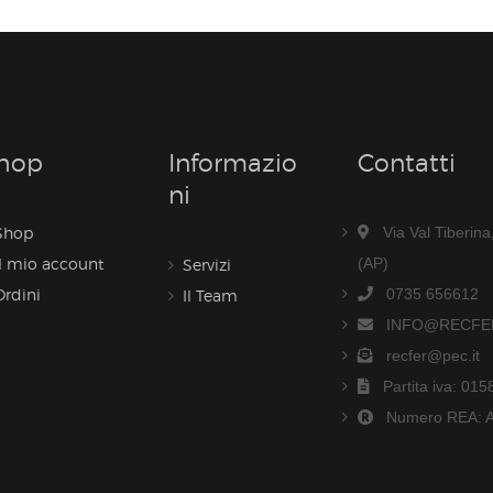
hop
Informazio
Contatti
Ni
Shop
Via Val Tiberin
Il mio account
(AP)
Servizi
Ordini
0735 656612
Il Team
INFO@RECFER
recfer@pec.it
Partita iva: 01
Numero REA: 