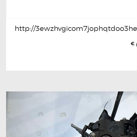
http://3ewzhvgicom7jophqtdoo3he
€