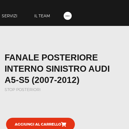
HOME
SHOP
SERVIZI
IL TEAM
SERVIZI
IL TEAM
CONTATTI
FANALE POSTERIORE
ACCOUNT
INTERNO SINISTRO AUDI
A5-S5 (2007-2012)
STOP POSTERIORI
AGGIUNGI AL CARRELLO