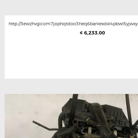
http://3ewzhvgicom7jophqtdoo3heq6baniexdxl4pbwl5yjwxyt
6,233.00
€