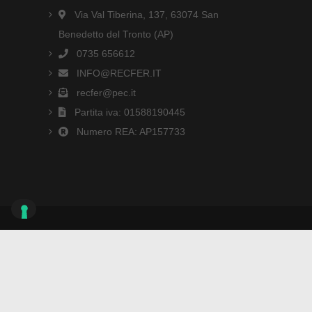
Via Val Tiberina, 137, 63074 San
Benedetto del Tronto (AP)
0735 656612
INFO@RECFER.IT
recfer@pec.it
Partita iva: 01588190445
Numero REA: AP157733
Recfer Autodemolizioni © 2026 Tutti i diritti
sono riservati.
Informativa Privacy