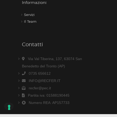
Informazioni
Servizi
Il Team
Contatti
Via Val Tiberina, 137, 63074 San
Benedetto del Tronto (AP)
0735 656612
INFO@RECFER.IT
recfer@pec.it
Partita iva: 01588190445
Numero REA: AP157733