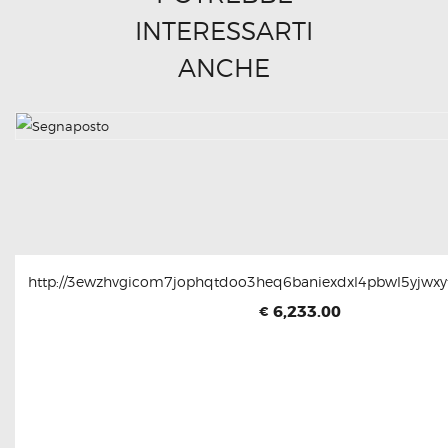
INTERESSARTI
ANCHE
http://3ewzhvgicom7jophqtdoo3heq6baniexdxl4pbwl5yjwxyt
6,233.00
€