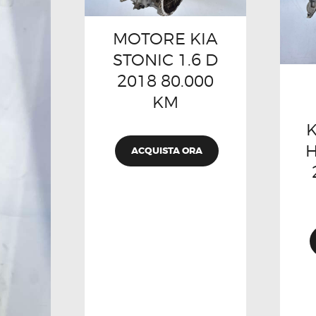
MOTORE KIA
STONIC 1.6 D
2018 80.000
KM
K
H
ACQUISTA ORA