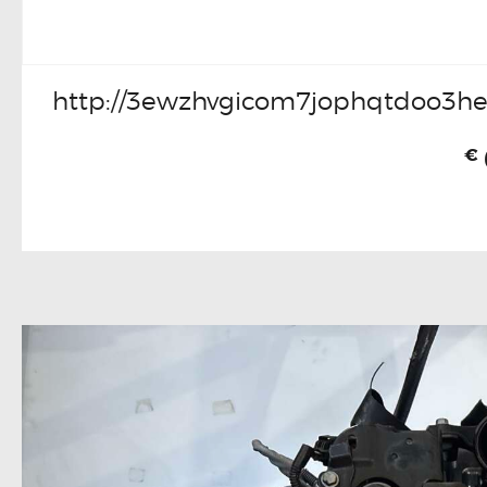
http://3ewzhvgicom7jophqtdoo3he
€