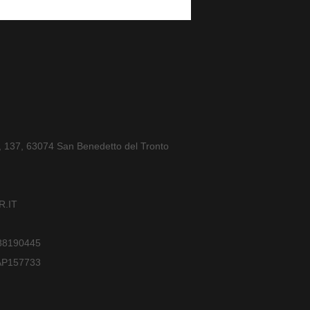
a, 137, 63074 San Benedetto del Tronto
.IT
588190445
AP157733