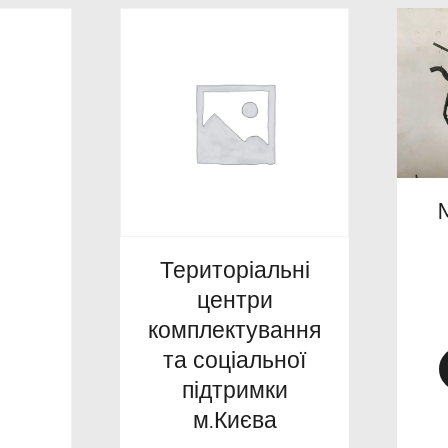
Територіальні
центри
комплектування
та соціальної
підтримки
м.Києва