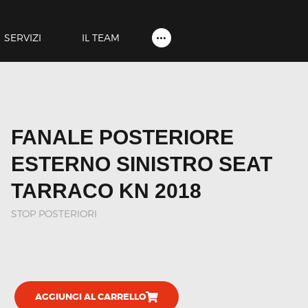
HOME
SHOP
SERVIZI
IL TEAM
SERVIZI
IL TEAM
CONTATTI
FANALE POSTERIORE
ACCOUNT
ESTERNO SINISTRO SEAT
TARRACO KN 2018
STOP POSTERIORI
AGGIUNGI AL CARRELLO