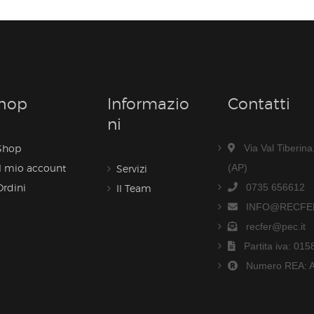
hop
Informazio
Contatti
Ni
Shop
Via Val Tiberin
Il mio account
(AP)
Servizi
Ordini
0735 656612
Il Team
INFO@RECFER
recfer@pec.it
Partita iva: 01
Numero REA: 