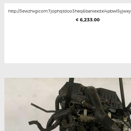
http://3ewzhvgicom7jophqtdoo3heq6baniexdxl4pbwl5yjwxyt
6,233.00
€