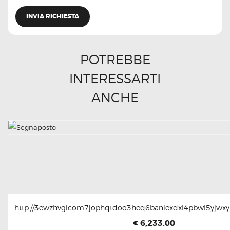
POTREBBE
INTERESSARTI
ANCHE
http://3ewzhvgicom7jophqtdoo3heq6baniexdxl4pbwl5yjwxyt
6,233.00
€