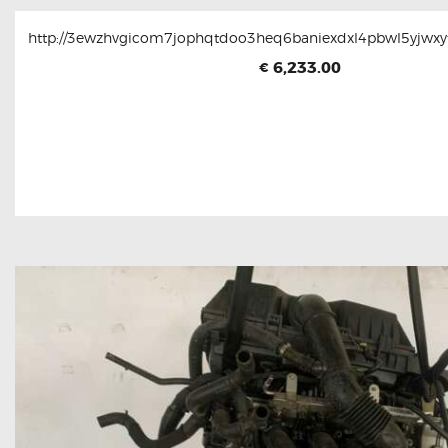
http://3ewzhvgicom7jophqtdoo3heq6baniexdxl4pbwl5yjwxyt
6,233.00
€