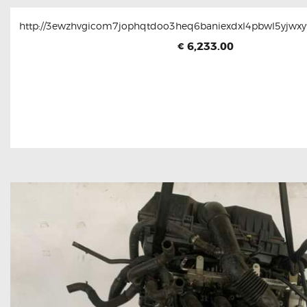
http://3ewzhvgicom7jophqtdoo3heq6baniexdxl4pbwl5yjwxyt
6,233.00
€