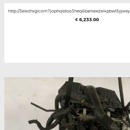
http://3ewzhvgicom7jophqtdoo3heq6baniexdxl4pbwl5yjwxyt
6,233.00
€