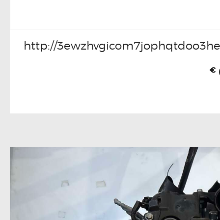
http://3ewzhvgicom7jophqtdoo3he
€