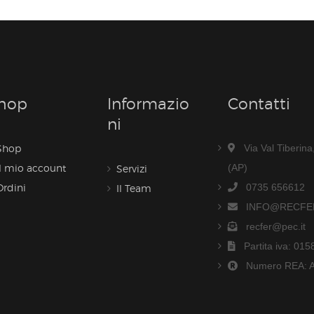
hop
Informazio
Contatti
Ni
Shop
Via Val Tiberin
Il mio account
(AP)
Servizi
Ordini
0735 656612
Il Team
INFO@RECFER
recfer@pec.it
Partita iva: 01
Numero REA: 