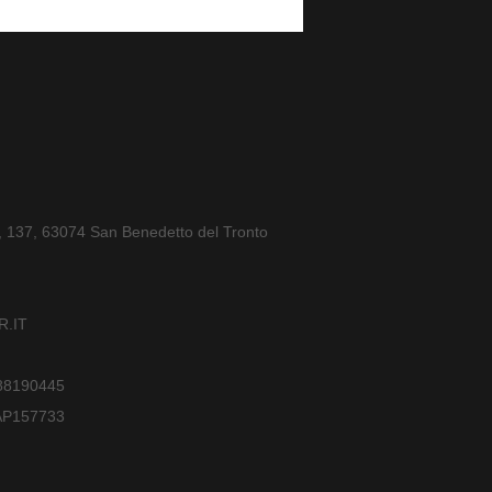
a, 137, 63074 San Benedetto del Tronto
.IT
588190445
AP157733