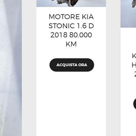
MOTORE KIA
STONIC 1.6 D
2018 80.000
KM
K
H
ACQUISTA ORA