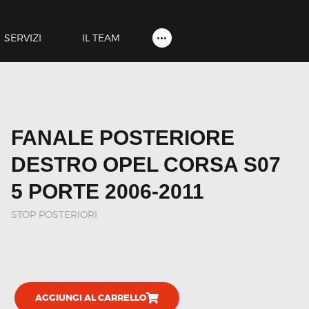
HOME
SHOP
SERVIZI
IL TEAM
SERVIZI
IL TEAM
CONTATTI
FANALE POSTERIORE
ACCOUNT
DESTRO OPEL CORSA S07
5 PORTE 2006-2011
STOP POSTERIORI
AGGIUNGI AL CARRELLO