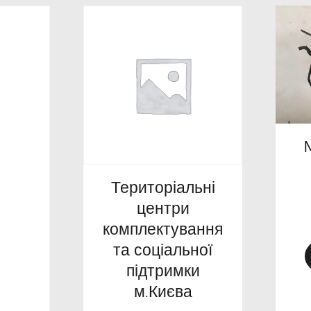
Територіальні
центри
комплектування
та соціальної
підтримки
м.Києва