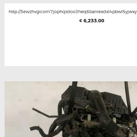
http://3ewzhvgicom7jophqtdoo3heq6baniexdxl4pbwl5yjwxyt
6,233.00
€