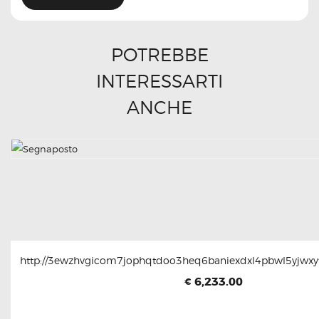
POTREBBE
INTERESSARTI
ANCHE
http://3ewzhvgicom7jophqtdoo3heq6baniexdxl4pbwl5yjwxyt
6,233.00
€