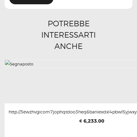
POTREBBE
INTERESSARTI
ANCHE
http://3ewzhvgicom7jophqtdoo3heq6baniexdxl4pbwl5yjwxyt
6,233.00
€