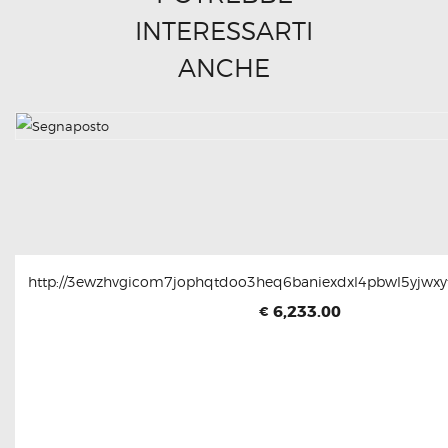
INTERESSARTI
ANCHE
http://3ewzhvgicom7jophqtdoo3heq6baniexdxl4pbwl5yjwxyt
6,233.00
€