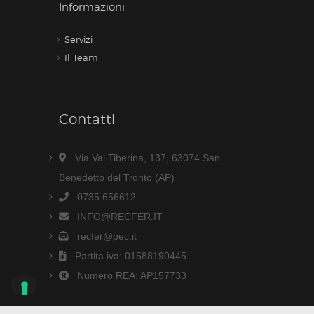
Informazioni
Servizi
Il Team
Contatti
Via Val Tiberina, 137, 63074 San
Benedetto del Tronto (AP)
0735 656612
INFO@RECFER.IT
recfer@pec.it
Partita iva: 01588190445
Numero REA: AP157733