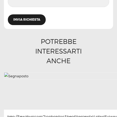
POTREBBE
INTERESSARTI
ANCHE
http://3ewzhvgicom7jophqtdoo3heq6baniexdxl4pbwl5yjwxyt