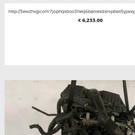
http://3ewzhvgicom7jophqtdoo3heq6baniexdxl4pbwl5yjwxyt
6,233.00
€