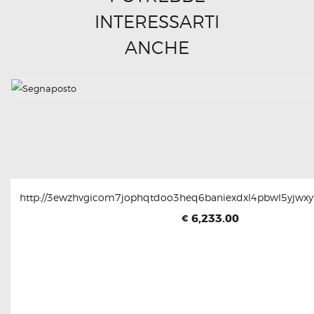
INTERESSARTI
ANCHE
http://3ewzhvgicom7jophqtdoo3heq6baniexdxl4pbwl5yjwxyt
6,233.00
€