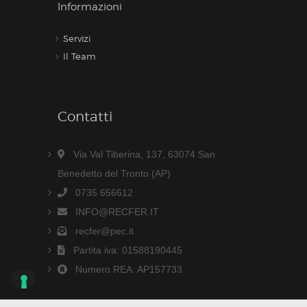
Informazioni
Servizi
Il Team
Contatti
Via Val Tiberina, 137, 63074 San
Benedetto del Tronto (AP)
0735 656612
INFO@RECFER.IT
recfer@pec.it
Partita iva: 01588190445
Numero REA: AP157733