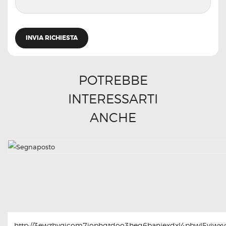
POTREBBE
INTERESSARTI
ANCHE
http://3ewzhvgicom7jophqtdoo3heq6baniexdxl4pbwl5yjwxyt