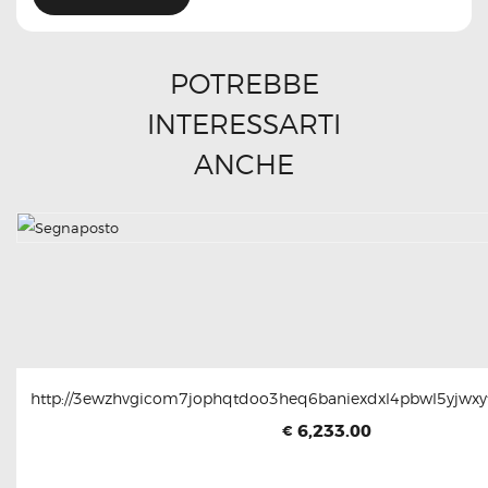
POTREBBE
INTERESSARTI
ANCHE
http://3ewzhvgicom7jophqtdoo3heq6baniexdxl4pbwl5yjwxyt
6,233.00
€