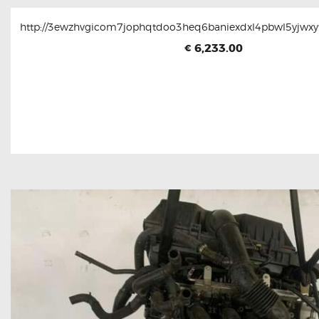
http://3ewzhvgicom7jophqtdoo3heq6baniexdxl4pbwl5yjwxyt
6,233.00
€