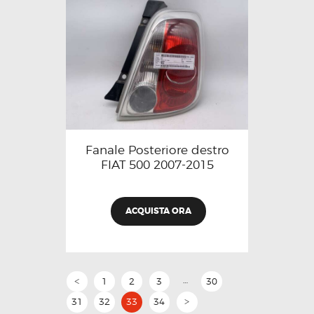
Fanale Posteriore destro
FIAT 500 2007-2015
ACQUISTA ORA
…
1
2
3
30
<
31
32
33
34
>